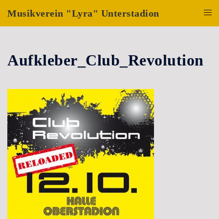
Zum
Musikverein "Lyra" Unterstadion
Inhalt
Menü
springen
umsch
Aufkleber_Club_Revolution