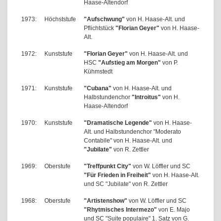
Haase-Altendorf
1973:
Höchststufe
"Aufschwung"
von H. Haase-Alt. und
Pflichtstück
"Florian Geyer"
von H. Haase-
Alt.
1972:
Kunststufe
"Florian Geyer"
von H. Haase-Alt. und
HSC
"Aufstieg am Morgen"
von P.
Kühmstedt
1971:
Kunststufe
"Cubana"
von H. Haase-Alt. und
Halbstundenchor
"Introitus"
von H.
Haase-Altendorf
1970:
Kunststufe
"Dramatische Legende"
von H. Haase-
Alt. und Halbstundenchor "Moderato
Contabile" von H. Haase-Alt. und
"Jubilate"
von R. Zettler
1969:
Oberstufe
"Treffpunkt City"
von W. Löffler und SC
"Für Frieden in Freiheit"
von H. Haase-Alt.
und SC "Jubilate" von R. Zettler
1968:
Oberstufe
"Artistenshow"
von W. Löffler und SC
"Rhytmisches Intermezo"
von E. Majo
und SC "Suite populaire" 1. Satz von G.