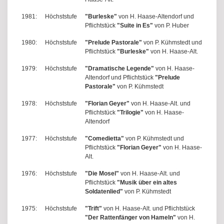
1981:
Höchststufe
"Burleske"
von H. Haase-Altendorf und
Pflichtstück
"Suite in Es"
von P. Huber
1980:
Höchststufe
"Prelude Pastorale"
von P. Kühmstedt und
Pflichtstück
"Burleske"
von H. Haase-Alt.
1979:
Höchststufe
"Dramatische Legende"
von H. Haase-
Altendorf und Pflichtstück
"Prelude
Pastorale"
von P. Kühmstedt
1978:
Höchststufe
"Florian Geyer"
von H. Haase-Alt. und
Pflichtstück
"Trilogie"
von H. Haase-
Altendorf
1977:
Höchststufe
"Comedietta"
von P. Kühmstedt und
Pflichtstück
"Florian Geyer"
von H. Haase-
Alt.
1976:
Höchststufe
"Die Mosel"
von H. Haase-Alt. und
Pflichtstück
"Musik über ein altes
Soldatenlied"
von P. Kühmstedt
1975:
Höchststufe
"Trift"
von H. Haase-Alt. und Pflichtstück
"Der Rattenfänger von Hameln"
von H.