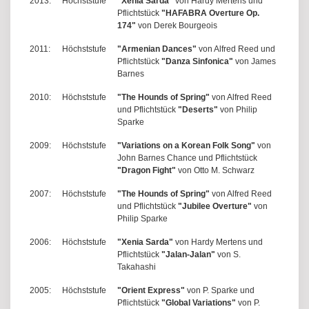
2013:
Höchststufe
"Xenia Sarda"
von Hardy Mertens und
Pflichtstück
"HAFABRA Overture Op.
174"
von Derek Bourgeois
2011:
Höchststufe
"Armenian Dances"
von Alfred Reed und
Pflichtstück
"Danza Sinfonica"
von James
Barnes
2010:
Höchststufe
"The Hounds of Spring"
von Alfred Reed
und Pflichtstück
"Deserts"
von Philip
Sparke
2009:
Höchststufe
"Variations on a Korean Folk Song"
von
John Barnes Chance und Pflichtstück
"Dragon Fight"
von Otto M. Schwarz
2007:
Höchststufe
"The Hounds of Spring"
von Alfred Reed
und Pflichtstück
"Jubilee Overture"
von
Philip Sparke
2006:
Höchststufe
"Xenia Sarda"
von Hardy Mertens und
Pflichtstück
"Jalan-Jalan"
von S.
Takahashi
2005:
Höchststufe
"Orient Express"
von P. Sparke und
Pflichtstück
"Global Variations"
von P.