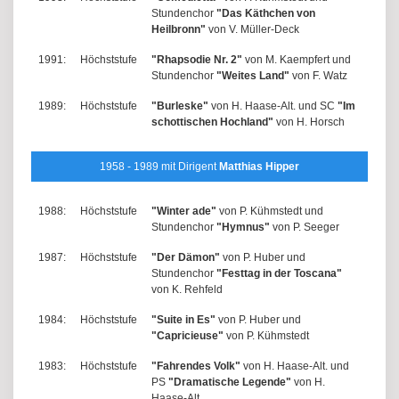
Stundenchor
"Das Käthchen von
Heilbronn"
von V. Müller-Deck
1991:
Höchststufe
"Rhapsodie Nr. 2"
von M. Kaempfert und
Stundenchor
"Weites Land"
von F. Watz
1989:
Höchststufe
"Burleske"
von H. Haase-Alt. und SC
"Im
schottischen Hochland"
von H. Horsch
1958 - 1989 mit Dirigent
Matthias Hipper
1988:
Höchststufe
"Winter ade"
von P. Kühmstedt und
Stundenchor
"Hymnus"
von P. Seeger
1987:
Höchststufe
"Der Dämon"
von P. Huber und
Stundenchor
"Festtag in der Toscana"
von K. Rehfeld
1984:
Höchststufe
"Suite in Es"
von P. Huber und
"Capricieuse"
von P. Kühmstedt
1983:
Höchststufe
"Fahrendes Volk"
von H. Haase-Alt. und
PS
"Dramatische Legende"
von H.
Haase-Alt.