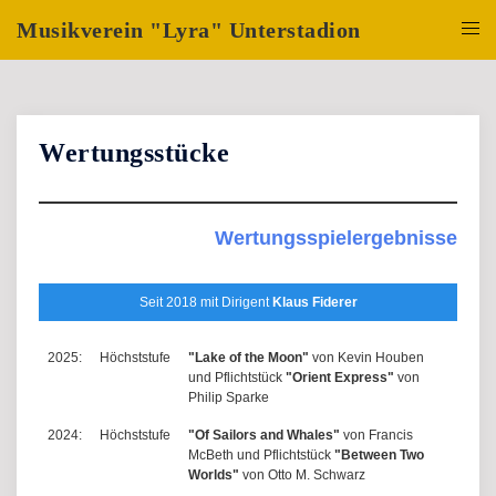
Zum
Musikverein "Lyra" Unterstadion
Inhalt
Menü
springen
umsch
Wertungsstücke
Wertungsspielergebnisse
Seit 2018 mit Dirigent
Klaus Fiderer
2025:
Höchststufe
"Lake of the Moon"
von Kevin Houben
und Pflichtstück
"Orient Express"
von
Philip Sparke
2024:
Höchststufe
"Of Sailors and Whales"
von Francis
McBeth und Pflichtstück
"Between Two
Worlds"
von Otto M. Schwarz