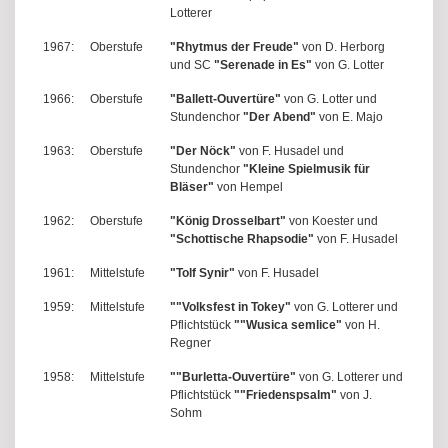
Lotterer
1967:
Oberstufe
"Rhytmus der Freude"
von D. Herborg
und SC
"Serenade in Es"
von G. Lotter
1966:
Oberstufe
"Ballett-Ouvertüre"
von G. Lotter und
Stundenchor
"Der Abend"
von E. Majo
1963:
Oberstufe
"Der Nöck"
von F. Husadel und
Stundenchor
"Kleine Spielmusik für
Bläser"
von Hempel
1962:
Oberstufe
"König Drosselbart"
von Koester und
"Schottische Rhapsodie"
von F. Husadel
1961:
Mittelstufe
"Tolf Synir"
von F. Husadel
1959:
Mittelstufe
""Volksfest in Tokey"
von G. Lotterer und
Pflichtstück
""Wusica semlice"
von H.
Regner
1958:
Mittelstufe
""Burletta-Ouvertüre"
von G. Lotterer und
Pflichtstück
""Friedenspsalm"
von J.
Sohm