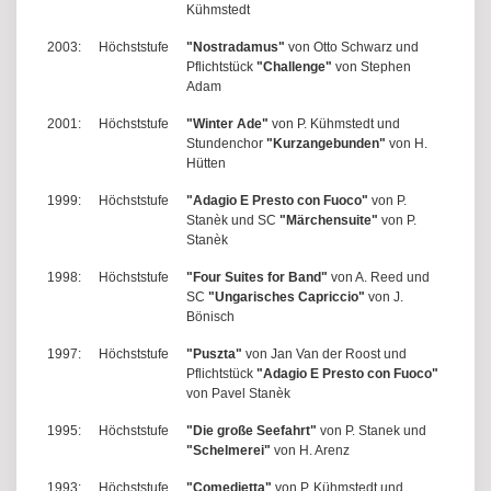
Kühmstedt
2003:
Höchststufe
"Nostradamus"
von Otto Schwarz und
Pflichtstück
"Challenge"
von Stephen
Adam
2001:
Höchststufe
"Winter Ade"
von P. Kühmstedt und
Stundenchor
"Kurzangebunden"
von H.
Hütten
1999:
Höchststufe
"Adagio E Presto con Fuoco"
von P.
Stanèk und SC
"Märchensuite"
von P.
Stanèk
1998:
Höchststufe
"Four Suites for Band"
von A. Reed und
SC
"Ungarisches Capriccio"
von J.
Bönisch
1997:
Höchststufe
"Puszta"
von Jan Van der Roost und
Pflichtstück
"Adagio E Presto con Fuoco"
von Pavel Stanèk
1995:
Höchststufe
"Die große Seefahrt"
von P. Stanek und
"Schelmerei"
von H. Arenz
1993:
Höchststufe
"Comedietta"
von P. Kühmstedt und