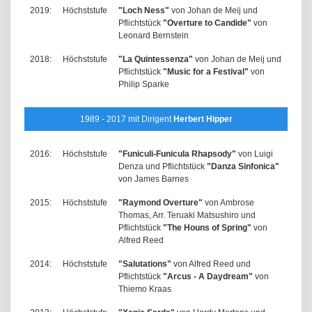
2019:
Höchststufe
"Loch Ness"
von Johan de Meij und
Pflichtstück
"Overture to Candide"
von
Leonard Bernstein
2018:
Höchststufe
"La Quintessenza"
von Johan de Meij und
Pflichtstück
"Music for a Festival"
von
Philip Sparke
1989 - 2017 mit Dirigent
Herbert Hipper
2016:
Höchststufe
"Funiculi-Funicula Rhapsody"
von Luigi
Denza und Pflichtstück
"Danza Sinfonica"
von James Barnes
2015:
Höchststufe
"Raymond Overture"
von Ambrose
Thomas, Arr. Teruaki Matsushiro und
Pflichtstück
"The Houns of Spring"
von
Alfred Reed
2014:
Höchststufe
"Salutations"
von Alfred Reed und
Pflichtstück
"Arcus - A Daydream"
von
Thiemo Kraas