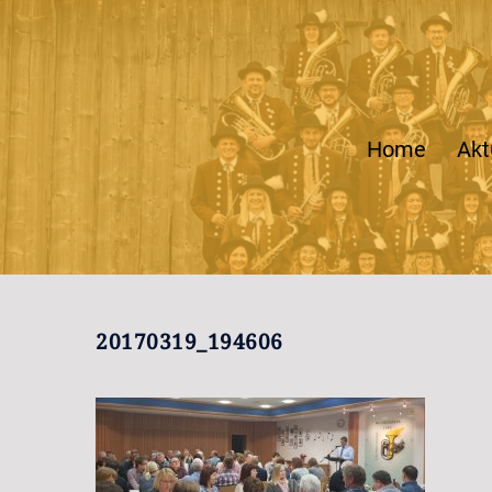
Zum
Inhalt
springen
Home
Akt
20170319_194606