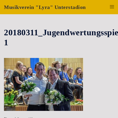
Zum
Musikverein "Lyra" Unterstadion
Inhalt
Menü
springen
umsch
20180311_Jugendwertungsspie
1