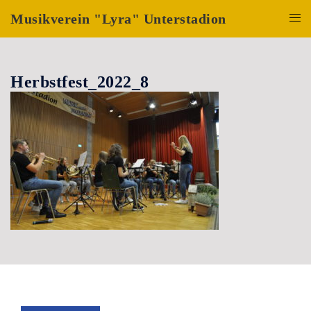
Zum
Musikverein "Lyra" Unterstadion
Inhalt
Menü
springen
umsch
Herbstfest_2022_8