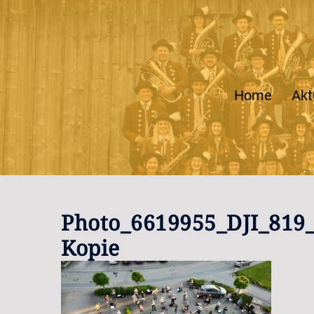
Zum
Inhalt
springen
Home
Akt
Photo_6619955_DJI_819_
Kopie