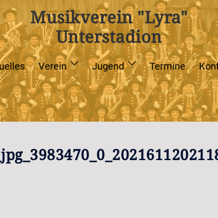
Musikverein "Lyra"
Unterstadion
uelles
Verein
Jugend
Termine
Kon
jpg_3983470_0_2021611202118